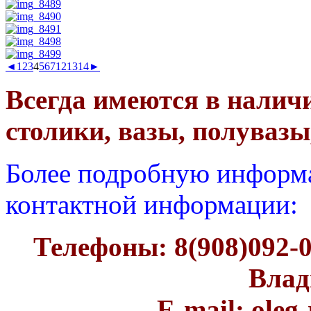
◄
1
2
3
4
5
6
7
12
13
14
►
Всегда имеются в наличи
столики, вазы, полувазы
Более подробную информ
контактной информации:
Телефоны: 8(908)092-0
Влад
E-mail: oleg